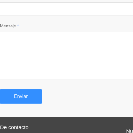
Mensaje
*
De contacto
Nu