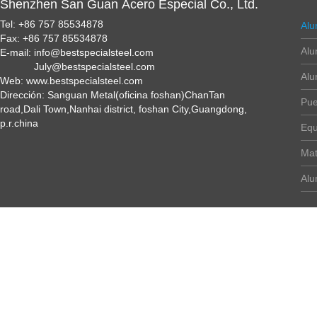
Shenzhen San Guan Acero Especial Co., Ltd.
Tel: +86 757 85534878
Alu
Fax: +86 757 85534878
Alu
E-mail: info@bestspecialsteel.com
July@bestspecialsteel.com
Alu
Web: www.bestspecialsteel.com
Dirección: Sanguan Metal(oficina foshan)ChanTan
Pue
road,Dali Town,Nanhai district, foshan City,Guangdong,
p.r.china
Equ
Mat
Alu