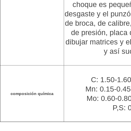
choque es pequeña
desgaste y el punzón,
de broca, de calibre
de presión, placa
dibujar matrices y e
y así s
C: 1.50-1.6
Mn: 0.15-0.45
composición química
Mo: 0.60-0.8
P,S: