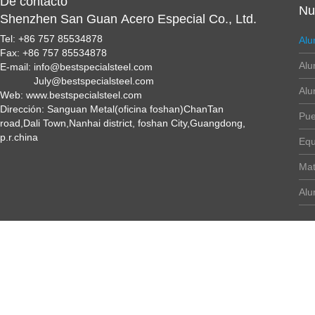
De contacto
Nu
Shenzhen San Guan Acero Especial Co., Ltd.
Tel: +86 757 85534878
Alu
Fax: +86 757 85534878
Alu
E-mail: info@bestspecialsteel.com
July@bestspecialsteel.com
Alu
Web: www.bestspecialsteel.com
Dirección: Sanguan Metal(oficina foshan)ChanTan
Pue
road,Dali Town,Nanhai district, foshan City,Guangdong,
p.r.china
Equ
Mat
Alu