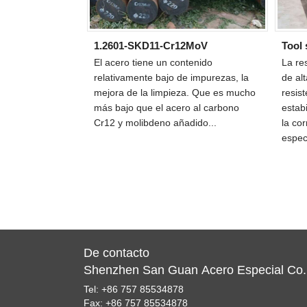
1.2601-SKD11-Cr12MoV
Tool
El acero tiene un contenido
La re
relativamente bajo de impurezas, la
de alt
mejora de la limpieza. Que es mucho
resis
más bajo que el acero al carbono
estab
Cr12 y molibdeno añadido...
la co
especi
De contacto
Shenzhen San Guan Acero Especial Co.,
Tel: +86 757 85534878
Fax: +86 757 85534878