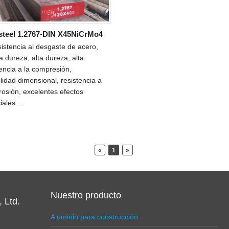
 steel 1.2767-DIN X45NiCrMo4
sistencia al desgaste de acero,
a dureza, alta dureza, alta
tencia a la compresión,
ilidad dimensional, resistencia a
rrosión, excelentes efectos
ales...
«
1
»
Nuestro producto
 Ltd.
Aluminio para construcción