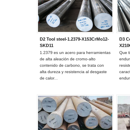
D2 Tool steel-1.2379-X153CrMo12-
D3 Co
SKD11
X210
1.2379 es un acero para herramientas
Que t
de alta aleación de cromo-alto
endur
contenido de carbono, se trata con
resis
alta dureza y resistencia al desgaste
carac
de calor...
endur