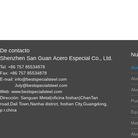
De contacto
Nu
Shenzhen San Guan Acero Especial Co., Ltd.
Tel: +86 757 85534878
Alu
Fax: +86 757 85534878
Alu
E-mail: info@bestspecialsteel.com
July@bestspecialsteel.com
Alu
Web: www.bestspecialsteel.com
Dirección: Sanguan Metal(oficina foshan)ChanTan
Pue
road,Dali Town,Nanhai district, foshan City,Guangdong,
p.r.china
Equ
Mat
Alu