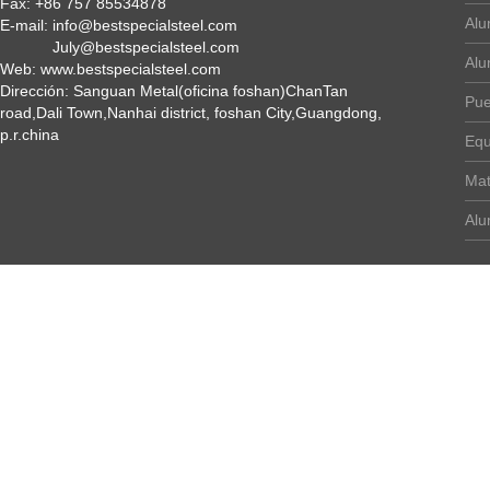
Fax: +86 757 85534878
Alu
E-mail: info@bestspecialsteel.com
July@bestspecialsteel.com
Alu
Web: www.bestspecialsteel.com
Dirección: Sanguan Metal(oficina foshan)ChanTan
Pue
road,Dali Town,Nanhai district, foshan City,Guangdong,
p.r.china
Equ
Mat
Alu